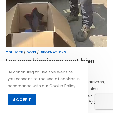
COLLECTE
/
DONS
/
INFORMATIONS
Les combinaisons sont bien
arrivées à Kherson
By continuing to use this website,
you consent to the use of cookies in
Les combinaisons pour Kherson sont bien arrivées,
accordance with our Cookie Policy.
merci à Henry du club de plongée parisien Bleu
Passion, et à Florent. https://ate-solidarite-
ACCEPT
ukraine.org/wp-content/uploads/2023/06/VID-
20230622-WA0000-2.mp4