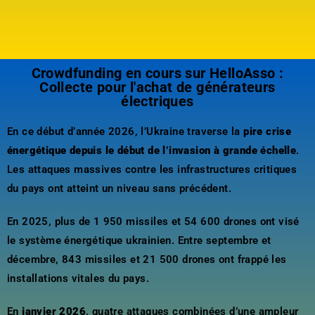
Crowdfunding en cours sur HelloAsso :
Collecte pour l'achat de générateurs
électriques
En ce début d’année 2026, l’Ukraine traverse la
pire crise
énergétique depuis le début de l’invasion à grande échelle
.
Les attaques massives contre les infrastructures critiques
du pays ont atteint un niveau sans précédent.
En 2025, plus de 1 950 missiles et 54 600 drones ont visé
le système énergétique ukrainien. Entre septembre et
décembre, 843 missiles et 21 500 drones ont frappé les
installations vitales du pays.
En
janvier 2026
, quatre attaques combinées d’une ampleur