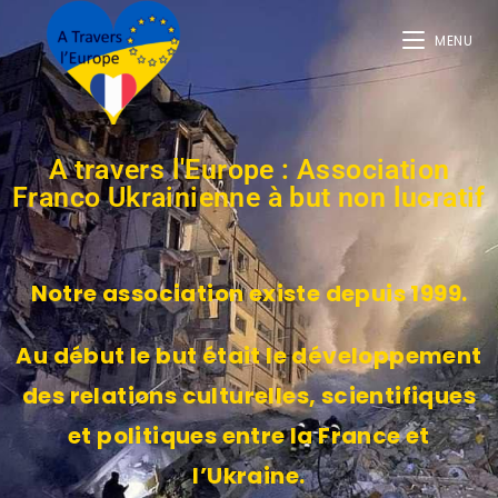
MENU
A travers l'Europe : Association
Franco Ukrainienne à but non lucratif
Notre association existe depuis 1999.
Au début le but était le développement
des relations culturelles, scientifiques
et politiques entre la France et
l’Ukraine.