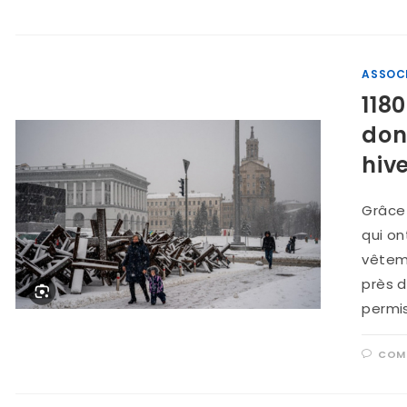
ASSOC
118
don
hiv
Grâce 
qui on
vêtem
près d
permi
COMM