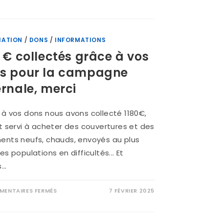
IATION
/
DONS
/
INFORMATIONS
0 € collectés grâce à vos
s pour la campagne
ernale, merci
à vos dons nous avons collecté 1180€,
t servi à acheter des couvertures et des
ents neufs, chauds, envoyés au plus
es populations en difficultés... Et
s…
ENTAIRES FERMÉS
7 FÉVRIER 2025