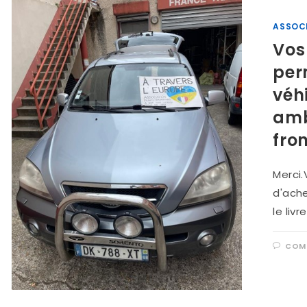
ASSOC
Vos
per
véh
amb
fro
Merci
d'ache
le livr
COMM