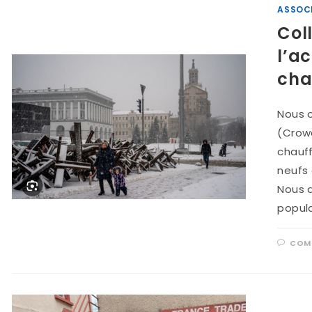
ASSOC
Col
l’a
cha
Nous o
(Crowd
chauf
neufs 
Nous a
popul
COMM