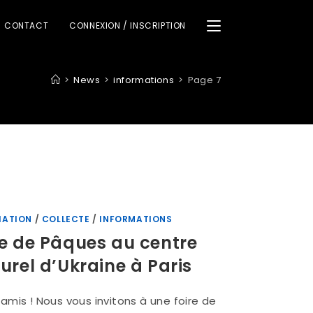
CONTACT
CONNEXION / INSCRIPTION
>
News
>
informations
>
Page 7
IATION
/
COLLECTE
/
INFORMATIONS
re de Pâques au centre
turel d’Ukraine à Paris
amis ! Nous vous invitons à une foire de