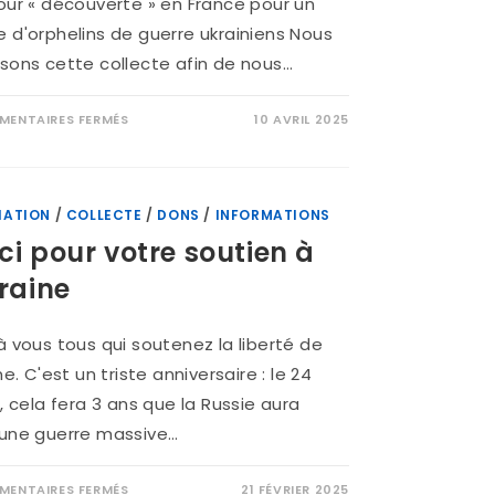
our « découverte » en France pour un
 d'orphelins de guerre ukrainiens Nous
sons cette collecte afin de nous…
ENTAIRES FERMÉS
10 AVRIL 2025
IATION
/
COLLECTE
/
DONS
/
INFORMATIONS
ci pour votre soutien à
kraine
à vous tous qui soutenez la liberté de
ne. C'est un triste anniversaire : le 24
r, cela fera 3 ans que la Russie aura
 une guerre massive…
ENTAIRES FERMÉS
21 FÉVRIER 2025