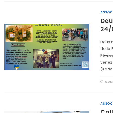
ASSOC
Deu
24/0
Deux 
de la 
Févrie
venez
(Kotlet
COMM
ASSOC
Col