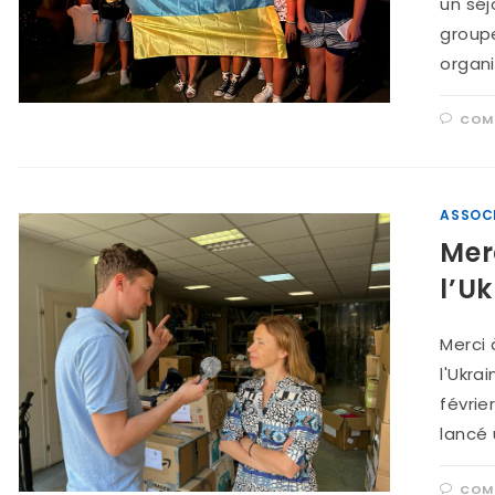
un séj
groupe
organi
COMM
ASSOC
Mer
l’U
Merci 
l'Ukrai
févrie
lancé
COMM