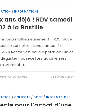
IATION
/
INFORMATIONS
x ans déjà ! RDV samedi
2 à la Bastille
ans déjà malheureusement !! RDV place
Bastille sur notre stand samedi 24
r 2024 Retrouvez-nous à partir de 14h et
 déguster nos recettes ukrainiennes
a, Vareniki...)…
ENTAIRES FERMÉS
23 FÉVRIER 2024
IATION
/
COLLECTE
/
DONS
/
INFORMATIONS
lecte pour l’achat d’une