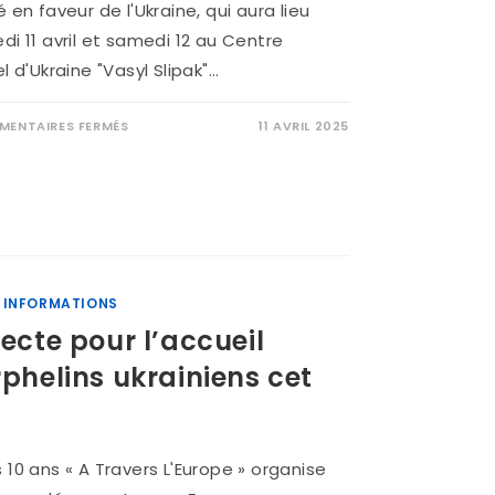
é en faveur de l'Ukraine, qui aura lieu
di 11 avril et samedi 12 au Centre
el d'Ukraine "Vasyl Slipak"…
ENTAIRES FERMÉS
11 AVRIL 2025
/
INFORMATIONS
lecte pour l’accueil
rphelins ukrainiens cet
 10 ans « A Travers L'Europe » organise