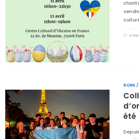
charit
vendre
cultur
COMM
DONS
Col
d’o
été
Depuis