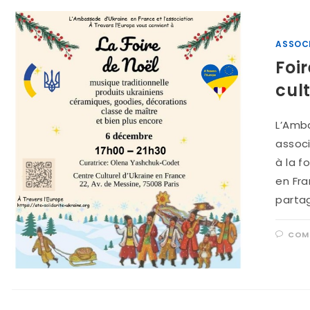
ASSOC
Foi
cul
L’Amba
associ
à la f
en Fr
parta
COMM