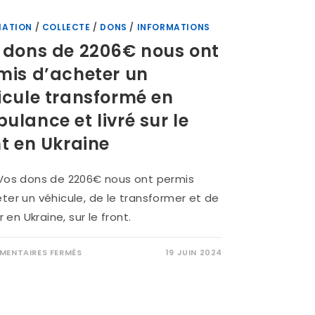
IATION
/
COLLECTE
/
DONS
/
INFORMATIONS
 dons de 2206€ nous ont
mis d’acheter un
icule transformé en
ulance et livré sur le
nt en Ukraine
.Vos dons de 2206€ nous ont permis
ter un véhicule, de le transformer et de
er en Ukraine, sur le front.
ENTAIRES FERMÉS
19 JUIN 2024