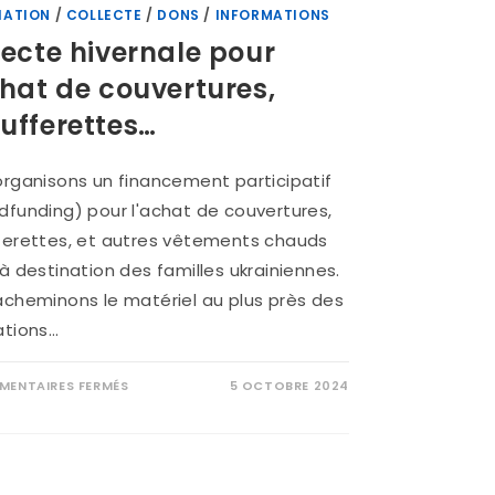
IATION
/
COLLECTE
/
DONS
/
INFORMATIONS
lecte hivernale pour
chat de couvertures,
ufferettes…
rganisons un financement participatif
funding) pour l'achat de couvertures,
ferettes, et autres vêtements chauds
à destination des familles ukrainiennes.
cheminons le matériel au plus près des
ations…
ENTAIRES FERMÉS
5 OCTOBRE 2024